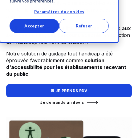
suivre vos préférences.
Les ERP se doivent d'être plus accessibles et de
faciliter la mobilité dans leurs bâtiments et aux
Paramètres du cookies
abords.
Accepter
Refuser
Evelity permet cette
mobilité autonome, l'accès aux
services du lieu, des parcours adaptés
en fonction
de l'handicap (ou non) de chacun !
Notre solution de guidage tout handicap a été
éprouvée favorablement comme
solution
d'accessibilité pour les établissements recevant
du public
.
📆 JE PRENDS RDV
Je demande un devis